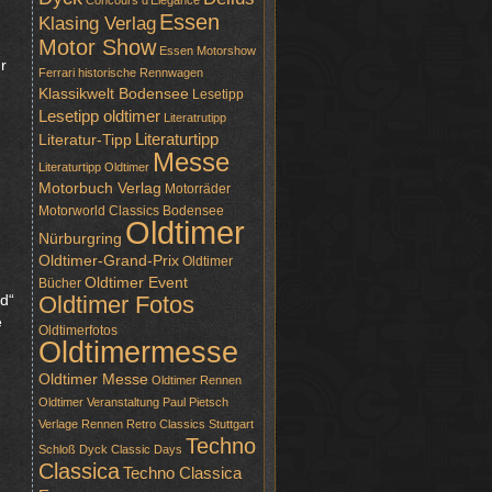
Concours d'Elegance
Essen
Klasing Verlag
Motor Show
Essen Motorshow
r
Ferrari
historische Rennwagen
Klassikwelt Bodensee
Lesetipp
Lesetipp oldtimer
Literatrutipp
Literaturtipp
Literatur-Tipp
Messe
Literaturtipp Oldtimer
Motorbuch Verlag
Motorräder
Motorworld Classics Bodensee
Oldtimer
Nürburgring
Oldtimer-Grand-Prix
Oldtimer
Oldtimer Event
Bücher
ld“
Oldtimer Fotos
e
Oldtimerfotos
Oldtimermesse
Oldtimer Messe
Oldtimer Rennen
Oldtimer Veranstaltung
Paul Pietsch
Verlage
Rennen
Retro Classics Stuttgart
Techno
Schloß Dyck Classic Days
Classica
Techno Classica