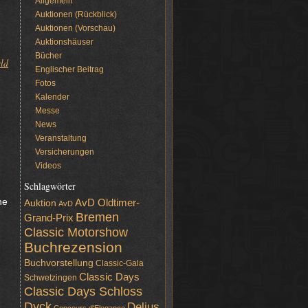
n
Allgemein
Auktionen (Rückblick)
Auktionen (Vorschau)
Auktionshäuser
Bücher
ld
Englischer Beitrag
Fotos
Kalender
Messe
News
Veranstaltung
Versicherungen
Videos
Schlagwörter
ne
AvD Oldtimer-
Auktion
AvD
Bremen
Grand-Prix
Classic Motorshow
Buchrezension
Buchvorstellung
Classic-Gala
Classic Days
Schwetzingen
Classic Days Schloss
Dyck
Delius