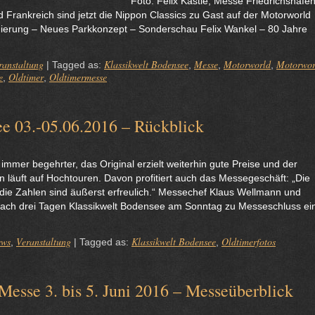
ästle, Messe Friedrichshafe
d Frankreich sind jetzt die Nippon Classics zu Gast auf der Motorworld
nierung – Neues Parkkonzept – Sonderschau Felix Wankel – 80 Jahre
ranstaltung
Klassikwelt Bodensee
Messe
Motorworld
Motorwor
|
Tagged as:
,
,
,
e
Oldtimer
Oldtimermesse
,
,
ee 03.-05.06.2016 – Rückblick
immer begehrter, das Original erzielt weiterhin gute Preise und der
 läuft auf Hochtouren. Davon profitiert auch das Messegeschäft: „Die
die Zahlen sind äußerst erfreulich.“ Messechef Klaus Wellmann und
 nach drei Tagen Klassikwelt Bodensee am Sonntag zu Messeschluss ei
ews
Veranstaltung
Klassikwelt Bodensee
Oldtimerfotos
,
|
Tagged as:
,
Messe 3. bis 5. Juni 2016 – Messeüberblick