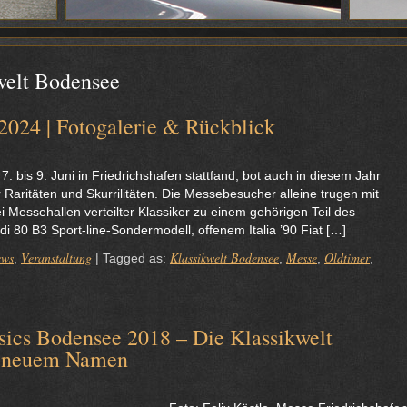
welt Bodensee
2024 | Fotogalerie & Rückblick
. bis 9. Juni in Friedrichshafen stattfand, bot auch in diesem Jahr
Raritäten und Skurrilitäten. Die Messebesucher alleine trugen mit
i Messehallen verteilter Klassiker zu einem gehörigen Teil des
i 80 B3 Sport-line-Sondermodell, offenem Italia ’90 Fiat […]
ews
Veranstaltung
Klassikwelt Bodensee
Messe
Oldtimer
,
|
Tagged as:
,
,
,
 Bodensee 2018 – Die Klassikwelt
er neuem Namen