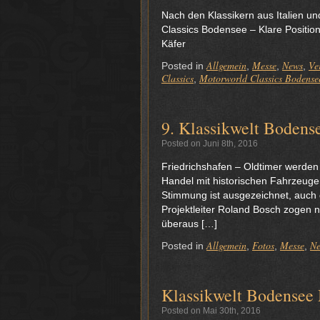
Foto: Felix K
Nach den Klassikern aus Italien un
Classics Bodensee – Klare Positio
Käfer
Allgemein
Messe
News
Ve
Posted in
,
,
,
Classics
Motorworld Classics Bodense
,
9. Klassikwelt Bodens
Posted on Juni 8th, 2016
Friedrichshafen – Oldtimer werden 
Handel mit historischen Fahrzeugen
Stimmung ist ausgezeichnet, auch 
Projektleiter Roland Bosch zogen
überaus […]
Allgemein
Fotos
Messe
N
Posted in
,
,
,
Klassikwelt Bodensee 
Posted on Mai 30th, 2016