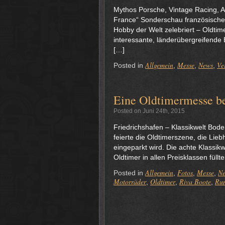
Mythos Porsche, Vintage Racing, 
France“ Sonderschau französische 
Hobby der Welt zelebriert – Oldtim
interessante, länderübergreifend
[…]
Allgemein
Messe
News
Ve
Posted in
,
,
,
Eine Oldtimermesse be
Posted on Juni 24th, 2015
Friedrichshafen – Klassikwelt Bode
feierte die Oldtimerszene, die Lie
eingeparkt wird. Die achte Klassikw
Oldtimer in allen Preisklassen fül
Allgemein
Fotos
Messe
N
Posted in
,
,
,
Motorräder
Oldtimer
Riva Boote
Run
,
,
,