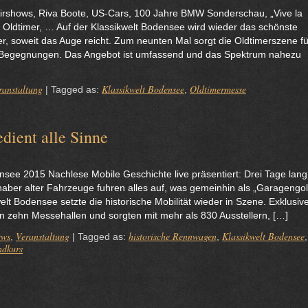
Airshows, Riva Boote, US-Cars, 100 Jahre BMW Sonderschau, „Vive la
Oldtimer, … Auf der Klassikwelt Bodensee wird wieder das schönste
er, soweit das Auge reicht. Zum neunten Mal sorgt die Oldtimerszene fü
e Begegnungen. Das Angebot ist umfassend und das Spektrum nahezu
ranstaltung
Klassikwelt Bodensee
Oldtimermesse
|
Tagged as:
,
dient alle Sinne
nsee 2015 Nachlese Mobile Geschichte live präsentiert: Drei Tage lang
bhaber alter Fahrzeuge fuhren alles auf, was gemeinhin als „Garagengo
elt Bodensee setzte die historische Mobilität wieder in Szene. Exklusiv
lten zehn Messehallen und sorgten mit mehr als 830 Ausstellern, […]
ews
Veranstaltung
historische Rennwagen
Klassikwelt Bodensee
,
|
Tagged as:
,
,
dkurs