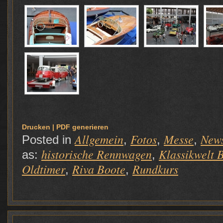
Drucken | PDF generieren
Allgemein
Fotos
Messe
New
Posted in
,
,
,
historische Rennwagen
Klassikwelt 
as:
,
Oldtimer
Riva Boote
Rundkurs
,
,