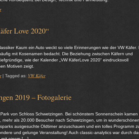
r
äfer Love 2020“
lassiker Kaum ein Auto weckt so viele Erinnerungen wie der VW Käfer. 
 häufig mit Kosenamen bedacht. Die Beziehung zwischen Käfern und
 tiefgründige, wie der Kalender „VW KäferLove 2020“ eindrucksvoll
en Motiven zeigt.
r
VW Käfer
|
Tagged as:
ngen 2019 – Fotogalerie
 Park von Schloss Schwetzingen. Bei schönstem Sonnenschein kamen
., mehr als 20.000 Besucher nach Schwetzingen, um in wunderschöne
sparks ausgesuchte Oldtimer anzuschauen und ein tolles Programm z
ndere und gelunge Veranstaltung! Auch classic-analytics war durch da
 mit einem […]