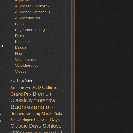
Allgemein
Auktionen (Rückblick)
Auktionen (Vorschau)
Auktionshäuser
Bücher
Englischer Beitrag
Fotos
Kalender
Er
Messe
News
Veranstaltung
Versicherungen
Videos
Schlagwörter
AvD Oldtimer-
Auktion
AvD
Bremen
Grand-Prix
Classic Motorshow
Buchrezension
Buchvorstellung
Classic-Gala
m
Classic Days
Schwetzingen
u
Classic Days Schloss
s
Dyck
Delius