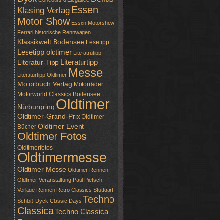
Concours d'Elegance
Essen
Klasing Verlag
Motor Show
Essen Motorshow
Ferrari
historische Rennwagen
Klassikwelt Bodensee
Lesetipp
Lesetipp oldtimer
Literatrutipp
Literaturtipp
Literatur-Tipp
Messe
Literaturtipp Oldtimer
Motorbuch Verlag
Motorräder
Motorworld Classics Bodensee
Oldtimer
Nürburgring
Oldtimer-Grand-Prix
Oldtimer
Oldtimer Event
Bücher
Oldtimer Fotos
Oldtimerfotos
Oldtimermesse
Oldtimer Messe
Oldtimer Rennen
Oldtimer Veranstaltung
Paul Pietsch
Verlage
Rennen
Retro Classics Stuttgart
Techno
Schloß Dyck Classic Days
Classica
Techno Classica