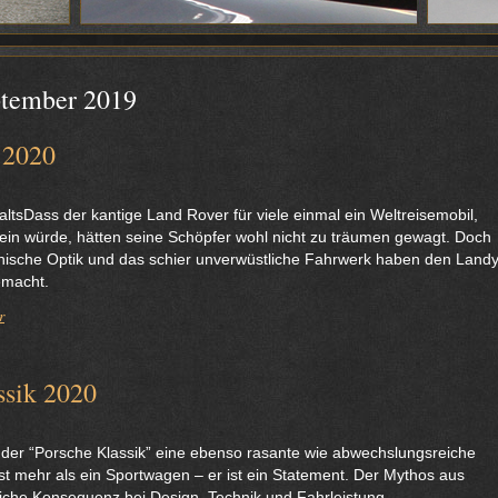
tember 2019
 2020
tsDass der kantige Land Rover für viele einmal ein Weltreisemobil,
sein würde, hätten seine Schöpfer wohl nicht zu träumen gewagt. Doch
hische Optik und das schier unverwüstliche Fahrwerk haben den Land
emacht.
r
ssik 2020
der “Porsche Klassik” eine ebenso rasante wie abwechslungsreiche
st mehr als ein Sportwagen – er ist ein Statement. Der Mythos aus
iche Konsequenz bei Design, Technik und Fahrleistung.