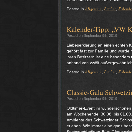
Allgemein
Bücher
Kalende
Posted in
,
,
Kalender-Tipp: „VW K
Posted on September 9th, 2019
Liebeserklärung an einen echten K
gehört fast zur Familie und wurde
ihren Besitzern ist eine besonders
anhand von zwölf außergewöhnlich
Allgemein
Bücher
Kalende
Posted in
,
,
Classic-Gala Schwetzi
Posted on September 9th, 2019
Oldtimer-Event im wunderschönen
am Wochenende, 30.08. bis 01.09
Ambiente des Schwetzinger Schlos
erleben. Wie immer eine ganz beso
Sachverständigen-Büro Glogowsky