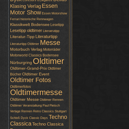
Concours d'Elegance
Essen
Klasing Verlag
Motor Show
Essen Motorshow
Ferrari
historische Rennwagen
Klassikwelt Bodensee
Lesetipp
Lesetipp oldtimer
Literatrutipp
Literaturtipp
Literatur-Tipp
Messe
Literaturtipp Oldtimer
Motorbuch Verlag
Motorräder
Motorworld Classics Bodensee
Oldtimer
Nürburgring
Oldtimer-Grand-Prix
Oldtimer
Oldtimer Event
Bücher
Oldtimer Fotos
Oldtimerfotos
Oldtimermesse
Oldtimer Messe
Oldtimer Rennen
Oldtimer Veranstaltung
Paul Pietsch
Verlage
Rennen
Retro Classics Stuttgart
Techno
Schloß Dyck Classic Days
Classica
Techno Classica