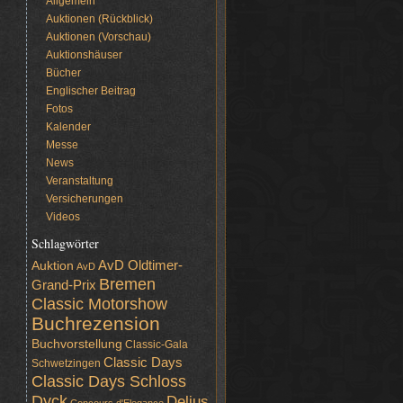
Allgemein
Auktionen (Rückblick)
Auktionen (Vorschau)
Auktionshäuser
Bücher
Englischer Beitrag
Fotos
Kalender
Messe
News
Veranstaltung
Versicherungen
Videos
Schlagwörter
AvD Oldtimer-
Auktion
AvD
Bremen
Grand-Prix
Classic Motorshow
Buchrezension
Buchvorstellung
Classic-Gala
Classic Days
Schwetzingen
Classic Days Schloss
Dyck
Delius