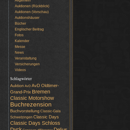
Allgemein
Auktionen (Rückblick)
Auktionen (Vorschau)
Auktionshäuser
Bücher
Englischer Beitrag
Fotos
Kalender
Messe
News
Veranstaltung
Versicherungen
Videos
Schlagwörter
AvD Oldtimer-
Auktion
AvD
Bremen
Grand-Prix
Classic Motorshow
Buchrezension
Buchvorstellung
Classic-Gala
Classic Days
Schwetzingen
Classic Days Schloss
Dyck
Delius