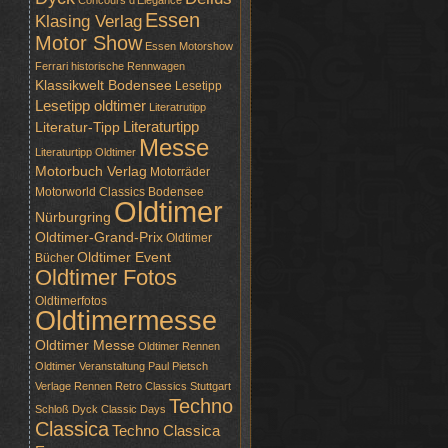
Concours d'Elegance
Essen
Klasing Verlag
Motor Show
Essen Motorshow
Ferrari
historische Rennwagen
Klassikwelt Bodensee
Lesetipp
Lesetipp oldtimer
Literatrutipp
Literaturtipp
Literatur-Tipp
Messe
Literaturtipp Oldtimer
Motorbuch Verlag
Motorräder
Motorworld Classics Bodensee
Oldtimer
Nürburgring
Oldtimer-Grand-Prix
Oldtimer
Oldtimer Event
Bücher
Oldtimer Fotos
Oldtimerfotos
Oldtimermesse
Oldtimer Messe
Oldtimer Rennen
Oldtimer Veranstaltung
Paul Pietsch
Verlage
Rennen
Retro Classics Stuttgart
Techno
Schloß Dyck Classic Days
Classica
Techno Classica