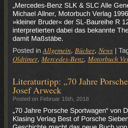
„Mercedes-Benz SLK & SLC Alle Gener
Michael Allner, Motorbuch Verlag 1996
»kleiner Bruder« der SL-Baureihe R 12
interpretierten dabei das bekannte Th
damit Maßstäbe.
Allgemein
Bücher
News
Posted in
,
,
|
Ta
Oldtimer
Mercedes-Benz
Motorbuch Ve
,
,
Literaturtipp: „70 Jahre Porsc
Josef Arweck
Posted on Februar 15th, 2018
„70 Jahre Porsche Sportwagen“ von Dr
Klasing Verlag Best of Porsche Siebe
Geschichte macht das neue Buch von 