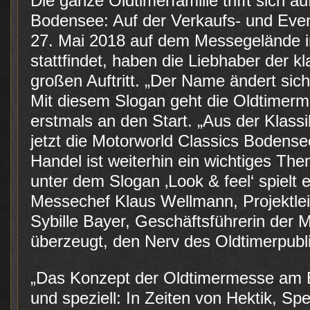
Die ganze Oldtimerfamilie trifft sich a
Bodensee: Auf der Verkaufs- und Even
27. Mai 2018 auf dem Messegelände i
stattfindet, haben die Liebhaber der kl
großen Auftritt. „Der Name ändert sich,
Mit diesem Slogan geht die Oldtimerm
erstmals an den Start. „Aus der Klas
jetzt die Motorworld Classics Bodensee
Handel ist weiterhin ein wichtiges Th
unter dem Slogan ‚Look & feel‘ spielt e
Messechef Klaus Wellmann, Projektle
Sybille Bayer, Geschäftsführerin der 
überzeugt, den Nerv des Oldtimerpubli
„Das Konzept der Oldtimermesse am Bo
und speziell: In Zeiten von Hektik, Sp