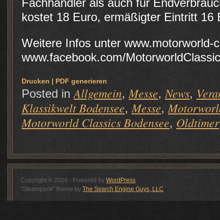
Fachhändler als auch für Endverbrauc
kostet 18 Euro, ermäßigter Eintritt 16 
Weitere Infos unter www.motorworld-
www.facebook.com/MotorworldClassi
Drucken | PDF generieren
Allgemein
Messe
News
Vera
Posted in
,
,
,
Klassikwelt Bodensee
Messe
Motorworl
,
,
Motorworld Classics Bodensee
Oldtimer
,
Copyright © 2026 - Powered by
WordPress
"Steampunk" theme by
The Search Engine Guys, LLC