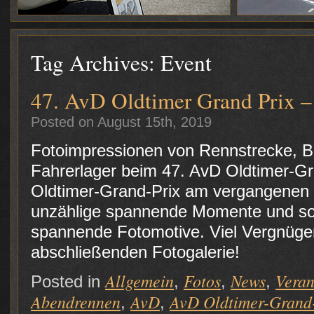
Tag Archives:
Event
47. AvD Oldtimer Grand Prix –
Posted on August 15th, 2019
Fotoimpressionen von Rennstrecke, 
Fahrerlager beim 47. AvD Oldtimer-G
Oldtimer-Grand-Prix am vergangenen
unzählige spannende Momente und so
spannende Fotomotive. Viel Vergnüge
abschließenden Fotogalerie!
Allgemein
Fotos
News
Veran
Posted in
,
,
,
Abendrennen
AvD
AvD Oldtimer-Grand
,
,