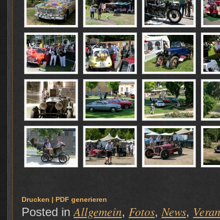
Drucken | PDF generieren
Allgemein
Fotos
News
Veran
Posted in
,
,
,