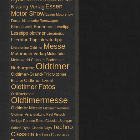
Concours d'Elegance
Essen
Klasing Verlag
Motor Show
Essen Motorshow
Ferrari
historische Rennwagen
Klassikwelt Bodensee
Lesetipp
Lesetipp oldtimer
Literatrutipp
Literaturtipp
Literatur-Tipp
Messe
Literaturtipp Oldtimer
Motorbuch Verlag
Motorräder
Motorworld Classics Bodensee
Oldtimer
Nürburgring
Oldtimer-Grand-Prix
Oldtimer
Oldtimer Event
Bücher
Oldtimer Fotos
Oldtimerfotos
Oldtimermesse
Oldtimer Messe
Oldtimer Rennen
Oldtimer Veranstaltung
Paul Pietsch
Verlage
Rennen
Retro Classics Stuttgart
Techno
Schloß Dyck Classic Days
Classica
Techno Classica