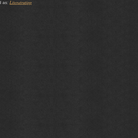
Literatrutipp
d as: