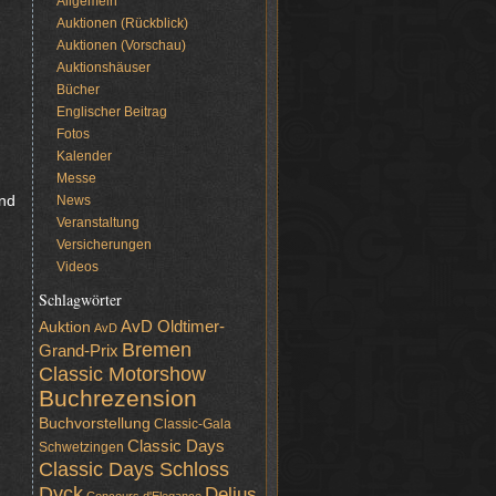
Allgemein
Auktionen (Rückblick)
Auktionen (Vorschau)
Auktionshäuser
Bücher
Englischer Beitrag
Fotos
Kalender
Messe
und
News
Veranstaltung
Versicherungen
Videos
Schlagwörter
AvD Oldtimer-
Auktion
AvD
Bremen
Grand-Prix
Classic Motorshow
Buchrezension
Buchvorstellung
Classic-Gala
Classic Days
Schwetzingen
Classic Days Schloss
Dyck
Delius