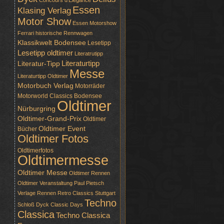
Concours d'Elegance
Essen
Klasing Verlag
Motor Show
Essen Motorshow
Ferrari
historische Rennwagen
Klassikwelt Bodensee
Lesetipp
Lesetipp oldtimer
Literatrutipp
Literaturtipp
Literatur-Tipp
Messe
Literaturtipp Oldtimer
Motorbuch Verlag
Motorräder
Motorworld Classics Bodensee
Oldtimer
Nürburgring
Oldtimer-Grand-Prix
Oldtimer
Oldtimer Event
Bücher
Oldtimer Fotos
Oldtimerfotos
Oldtimermesse
Oldtimer Messe
Oldtimer Rennen
Oldtimer Veranstaltung
Paul Pietsch
Verlage
Rennen
Retro Classics Stuttgart
Techno
Schloß Dyck Classic Days
Classica
Techno Classica