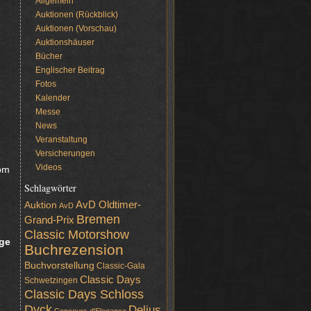
Allgemein
Auktionen (Rückblick)
Auktionen (Vorschau)
Auktionshäuser
Bücher
Englischer Beitrag
Fotos
Kalender
Messe
News
Veranstaltung
Versicherungen
Videos
vom
Schlagwörter
AvD Oldtimer-
Auktion
AvD
Bremen
Grand-Prix
Classic Motorshow
ge
Buchrezension
Buchvorstellung
Classic-Gala
Classic Days
Schwetzingen
Classic Days Schloss
Dyck
Delius