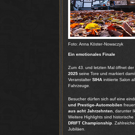
Foto: Anna Köster-Nowaczyk
Ein emotionales Finale
Zum 43. und letzten Mal öffnet de
2025
seine Tore und markiert damit
Veranstalter
SIHA
initiierte Salon 
Fahrzeuge.
Besucher dürfen sich auf eine ein
und Prestige-Automobilen
freue
aus acht Jahrzehnten
, darunter
Weitere Highlights sind historisc
DRIFT Championship
. Zahlreich
Jubiläen.