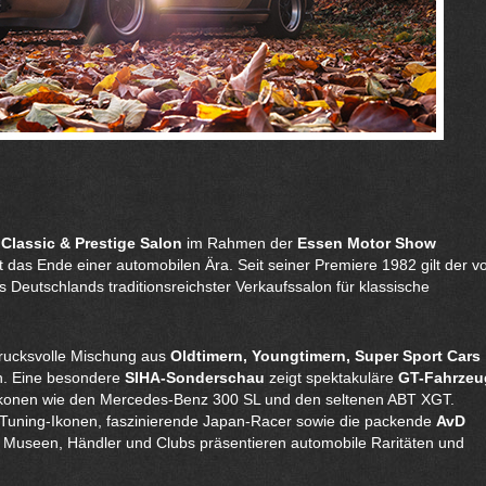
r
Classic & Prestige Salon
im Rahmen der
Essen Motor Show
 das Ende einer automobilen Ära. Seit seiner Premiere 1982 gilt der 
als Deutschlands traditionsreichster Verkaufssalon für klassische
drucksvolle Mischung aus
Oldtimern, Youngtimern, Super Sport Cars
n. Eine besondere
SIHA-Sonderschau
zeigt spektakuläre
GT-Fahrzeu
 Ikonen wie den Mercedes-Benz 300 SL und den seltenen ABT XGT.
he Tuning-Ikonen, faszinierende Japan-Racer sowie die packende
AvD
e Museen, Händler und Clubs präsentieren automobile Raritäten und