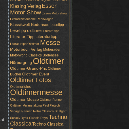
Concours d'Elegance
Essen
Klasing Verlag
Motor Show
Essen Motorshow
Ferrari
historische Rennwagen
d
Klassikwelt Bodensee
Lesetipp
Lesetipp oldtimer
Literatrutipp
Literaturtipp
Literatur-Tipp
Messe
Literaturtipp Oldtimer
Motorbuch Verlag
Motorräder
Motorworld Classics Bodensee
Oldtimer
Nürburgring
Oldtimer-Grand-Prix
Oldtimer
Oldtimer Event
Bücher
Oldtimer Fotos
Oldtimerfotos
Oldtimermesse
Oldtimer Messe
Oldtimer Rennen
Oldtimer Veranstaltung
Paul Pietsch
Verlage
Rennen
Retro Classics Stuttgart
Techno
Schloß Dyck Classic Days
nat
Classica
Techno Classica