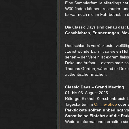
Eine Sammlerfamilie allerdings hat
W30 finden können, restauriert un
Er war noch nie im Fahrbetrieb in d
Die Classic Days sind genau das:
D
Geschichten, Erinnerungen, Movi
Deutschlands verrückteste, vielfä
„Es ist wunderbar mit so vielen H
sehen – der Verein ist extrem fleis
Deko und Aufbau – extrem stolz sov
Thomas Görden, während er Dekosch
authentischer machen.
Classic Days – Grand Meeting
01. bis 03. August 2025
Rittergut Birkhof, Korschenbroich-
Tageskarten im
Online-Shop
oder 
Parktickets sollten unbedingt 
Sonst keine Einfahrt auf die Park
Weitere Informationen erhalten sie