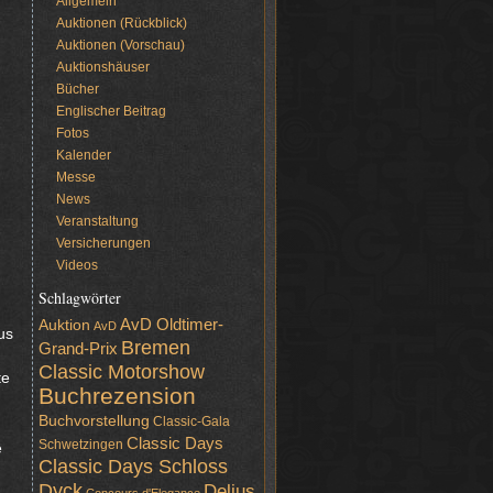
Allgemein
Auktionen (Rückblick)
Auktionen (Vorschau)
Auktionshäuser
Bücher
Englischer Beitrag
Fotos
Kalender
Messe
News
Veranstaltung
Versicherungen
Videos
Schlagwörter
AvD Oldtimer-
Auktion
AvD
us
Bremen
Grand-Prix
Classic Motorshow
te
Buchrezension
Buchvorstellung
Classic-Gala
Classic Days
Schwetzingen
e
Classic Days Schloss
Dyck
Delius