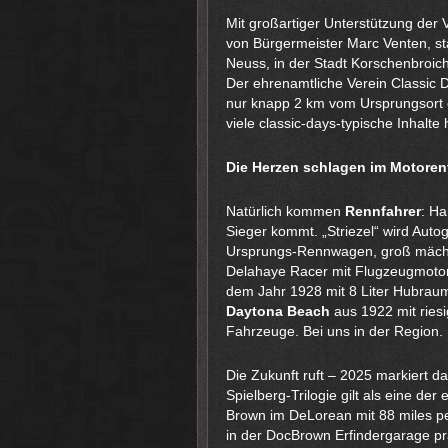
Mit großartiger Unterstützung der V
von Bürgermeister Marc Venten, st
Neuss, in der Stadt Korschenbroich
Der ehrenamtliche Verein Classic D
nur knapp 2 km vom Ursprungsort e
viele classic-days-typische Inhalte
Die Herzen schlagen im Motoren
Natürlich kommen
Rennfahrer
: H
Sieger kommt. „Striezel“ wird Aut
Ursprungs-Rennwagen, groß mäch
Delahaye Racer mit Flugzeugmotor
dem Jahr 1928 mit 8 Liter Hubraum
Daytona Beach
aus 1922 mit ries
Fahrzeuge. Bei uns in der Region.
Die Zukunft ruft – 2025 markiert d
Spielberg-Trilogie gilt als eine de
Brown im DeLorean mit 88 miles per
in der DocBrown Erfindergarage prä