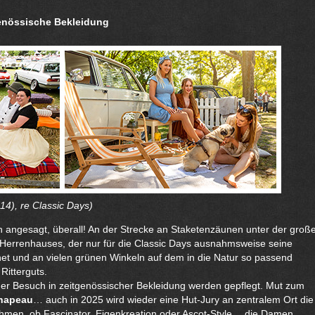
enössische Bekleidung
014), re Classic Days)
en angesagt, überall! An der Strecke an Staketenzäunen unter der groß
s Herrenhauses, der nur für die Classic Days ausnahmsweise seine
net und an vielen grünen Winkeln auf dem in die Natur so passend
Ritterguts.
 der Besuch in zeitgenössischer Bekleidung werden gepflegt. Mut zum
hapeau
… auch in 2025 wird wieder eine Hut-Jury an zentralem Ort die
hmen, ob Fascinator, Eigenkreation oder Ascot-Style… die Damen