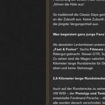
„führen die Hüte aus“.
So traditionell die Classic Days g
an der Zukunft aus. Keine Zukunft 
die jüngste Vergangenheit aus.
Was begeistert ganz junge Fans
Als absoluten Leckerbissen präsent
„Fast & Furios“
. Sechs
Filmcars
Rittergut gebracht. Nissan GTR, S
Zu sehen sind die Wagen natürlich n
Kilometer lange Rundstrecke für D
eben und keine Stehzeuge.
2,6 Kilometer lange Rundstrecke
Auch auf der Rundstrecke zu sehen
VW W30 – der
Prototyp und Tes
entwickelte Ferdinand Porsche – d
alle wurden danach verschrottet,