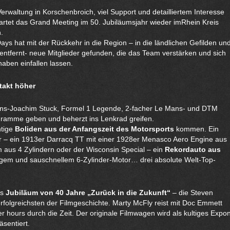
erwaltung in Korschenbroich, viel Support und detailliertem Interesse
artet das Grand Meeting im 50. Jubiläumsjahr wieder imRhein Kreis
.
ays hat mit der Rückkehr in die Region – in die ländlichen Gefilden un
ntfernt- neue Mitglieder gefunden, die das Team verstärken und sich
 haben einfallen lassen.
takt höher
ans-Joachim Stuck, Formel 1 Legende, 2-facher Le Mans- und DTM
ogramme geben und beherzt ins Lenkrad greifen.
tige
Boliden aus der Anfangszeit des Motorsports
kommen. Ein
 – ein 1913er Darracq TT mit einer 1928er Menasco Aero Engine aus
 aus 4 Zylindern oder der Wisconsin Special – ein
Rekordauto aus
igem und sauschnellem 6-Zylinder-Motor… drei absolute Welt-Top-
as
Jubiläum von 40 Jahre „Zurück in die Zukunft“
– die Steven
r erfolgreichsten der Filmgeschichte. Marty McFly reist mit Doc Emmett
 hours durch die Zeit. Der originale Filmwagen wird als kultiges Expo
sentiert.