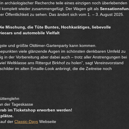
 in archäologischer Recherche teile eines einzigen noch überlebenden
d komplett wieder zusammengefügt. Der Wagen gilt als
Sensationsfu
er Öffentlichkeit zu sehen. Das ändert sich vom 1. – 3. August 2025.
ie Mischung, die Tüte Buntes, Hochkarätiges, liebevolle
ecars und automobile Vielfalt
ltigste und größte Oldtimer-Gartenparty kann kommen.
öhepunkten viele glänzende Augen im schönsten denkbaren Umfeld zu
sig in der Vorbereitung aber dabei auch – trotz aller Anstrengungen bei
iel Weltklasse ans Rittergut Birkhof zu holen“, sagt Vereinsvorstand
ilder im alten Emaille-Look anbringt, die die Zeitreise noch
Lüttenglehn
an der Tageskasse
vorab im Ticketshop erworben werden!
plätze.
 auf der
Classic-Days
Webseite