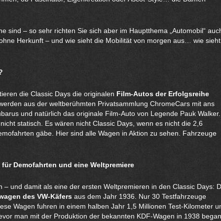
erne sind – so sehr richten Sie sich aber im Hauptthema „Automobil“ auc
ohne Herkunft – und wie sieht die Mobilität von morgen aus… wie sieht
?
ieren die Classic Days die originalen
Film-Autos der Erfolgsreihe
werden aus der weltberühmten Privatsammlung ChromeCars mit ans
ubarus und natürlich das originale Film-Auto von Legende Pauk Walker.
icht statisch. Es wären nicht Classic Days, wenn es nicht die 2,6
emofahrten gäbe. Hier sind alle Wagen in Aktion zu sehen. Fahrzeuge
 für Demofahrten und eine Weltpremiere
 – und damit als eine der ersten Weltpremieren in den Classic Days: 
twagen des VW-Käfers
aus dem Jahr 1936. Nur 30 Testfahrzeuge
iese Wagen fuhren in einem halben Jahr 1,5 Millionen Test-Kilometer u
 bevor man mit der Produktion der bekannten KDF-Wagen in 1938 began