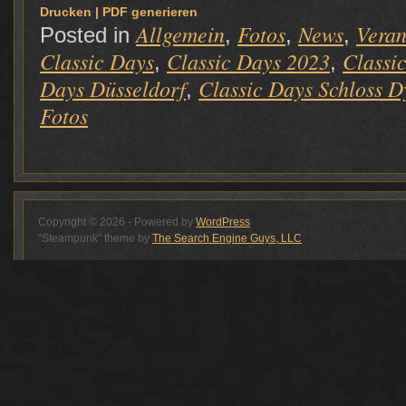
Drucken | PDF generieren
Allgemein
Fotos
News
Veran
Posted in
,
,
,
Classic Days
Classic Days 2023
Classi
,
,
Days Düsseldorf
Classic Days Schloss D
,
Fotos
Copyright © 2026 - Powered by
WordPress
"Steampunk" theme by
The Search Engine Guys, LLC