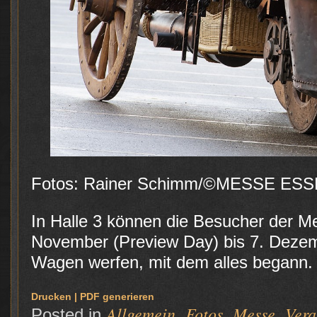
Fotos: Rainer Schimm/©MESSE ES
In Halle 3 können die Besucher der 
November (Preview Day) bis 7. Dezem
Wagen werfen, mit dem alles begann.
Drucken | PDF generieren
Allgemein
Fotos
Messe
Vera
Posted in
,
,
,