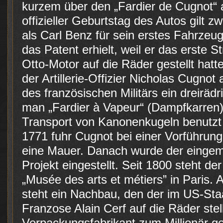
kurzem über den „Fardier de Cugnot“
offizieller Geburtstag des Autos gilt z
als Carl Benz für sein erstes Fahrze
das Patent erhielt, weil er das erste 
Otto-Motor auf die Räder gestellt hatt
der Artillerie-Offizier Nicholas Cugnot
des französischen Militärs ein dreiräd
man „Fardier à Vapeur“ (Dampfkarren)
Transport von Kanonenkugeln benutzt
1771 fuhr Cugnot bei einer Vorführun
eine Mauer. Danach wurde der eingem
Projekt eingestellt. Seit 1800 steht der
„Musée des arts et métiers” in Paris.
steht ein Nachbau, den der im US-Sta
Franzose Alain Cerf auf die Räder stell
Verpackungsfabrikant zum Millionär gew